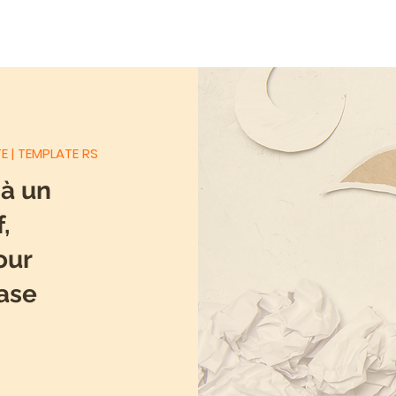
ITE | TEMPLATE RS
 à un
,
our
ase