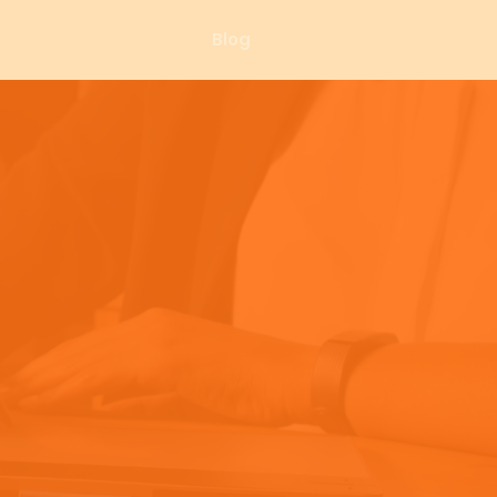
Blog
lle et
attirer
,
s clients.