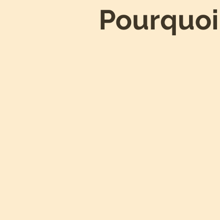
Pourquoi
Communiquer de
manière
professionnelle
avec un univers visuel
esthétique et adapté à tes
valeurs, ton positionnement