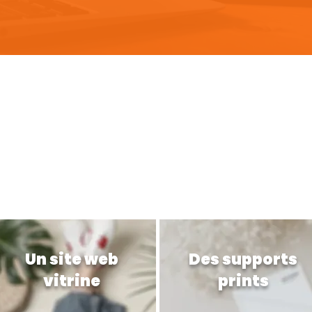
Mes prestations
r créer une marque qui te ressemb
Un site web
Des supports
vitrine
prints