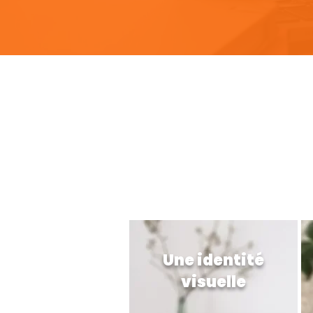
pou
Une identité
visuelle