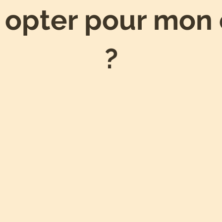
 opter pour mon 
?
Inspirer
Te démarquer de
confiance à tes
tes concurrents
clients
avec une image de marqu
grâce à une cohérence
distinctive et unique sur to
visuelle sur tous tes
marché.
différents supports de