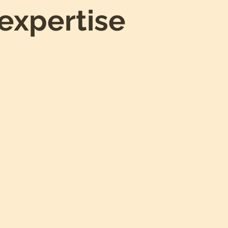
expertise
Attirer tes
futurs clients
e
en captant l'attention de ton
n
public cible.